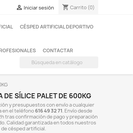
shopping_cart

Carrito
(0)
Iniciar sesión
FICIAL
CÉSPED ARTIFICIAL DEPORTIVO
PROFESIONALES
CONTACTAR

00KG
 DE SÍLICE PALET DE 600KG
ión y presupuestos con envío a cualquier
a en el teléfono
616 49 32 71
. Envío desde
h tras confirmación de pago y preparación
do. Calidad garantizada en todos nuestros
de césped artificial.