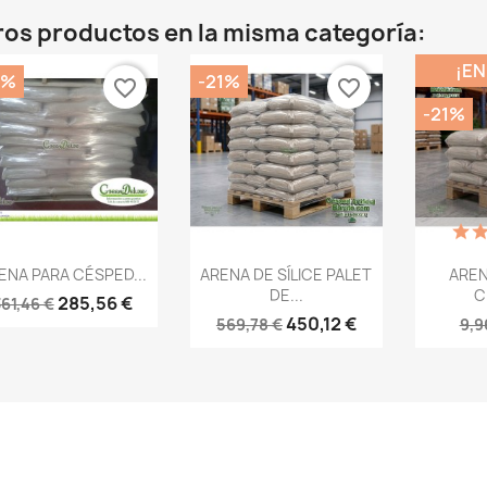
ros productos en la misma categoría:
¡EN
1%
-21%
favorite_border
favorite_border
-21%
Vista rápida
Vista rápida
V



ENA PARA CÉSPED...
ARENA DE SÍLICE PALET
AREN
DE...
C
285,56 €
61,46 €
450,12 €
569,78 €
9,9