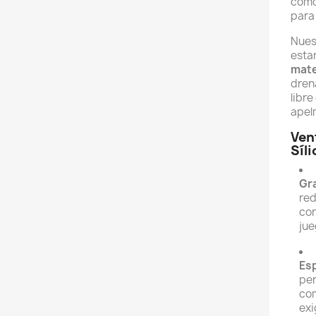
cómod
para 
Nues
esta
mate
dren
libr
apel
Ven
Síl
Gra
red
con
jue
Esp
per
com
exi