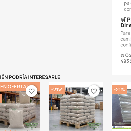
pal
co
🛒 
Dir
Para 
cami
conf
☎️
Co
493 
IÉN PODRÍA INTERESARLE
¡EN OFERTA!
-21%
-21%
favorite_border
favorite_border