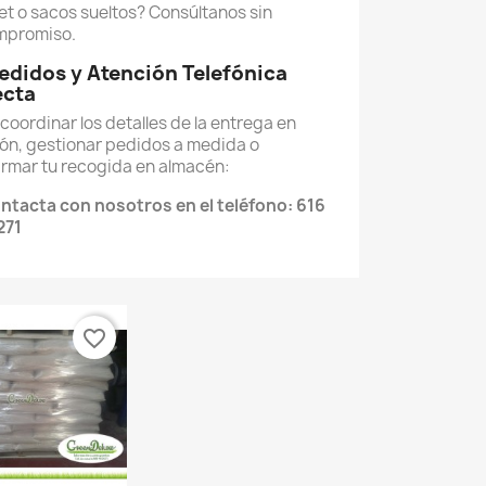
et o sacos sueltos? Consúltanos sin
mpromiso.
Pedidos y Atención Telefónica
ecta
coordinar los detalles de la entrega en
ón, gestionar pedidos a medida o
irmar tu recogida en almacén:
ntacta con nosotros en el teléfono: 616
271
favorite_border