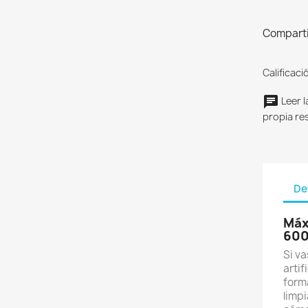
Comparti
Calificaci
Leer l
propia re
De
Máx
600
Si va
artif
forma
limp