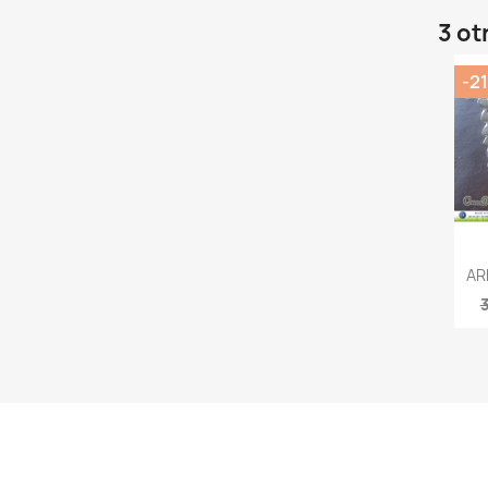
3 ot
-2
AR
3