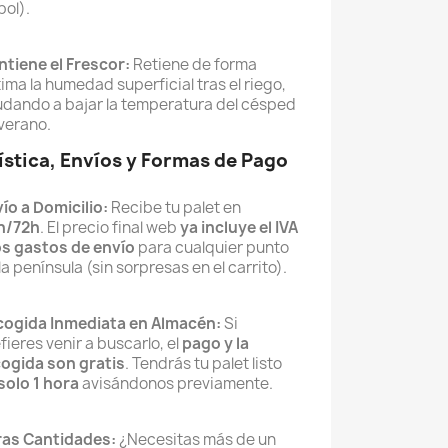
bol).
tiene el Frescor:
Retiene de forma
ima la humedad superficial tras el riego,
dando a bajar la temperatura del césped
verano.
ística, Envíos y Formas de Pago
ío a Domicilio:
Recibe tu palet en
h/72h
. El precio final web
ya incluye el IVA
os gastos de envío
para cualquier punto
la península (sin sorpresas en el carrito).
ogida Inmediata en Almacén:
Si
fieres venir a buscarlo, el
pago y la
ogida son gratis
. Tendrás tu palet listo
solo 1 hora
avisándonos previamente.
ras Cantidades:
¿Necesitas más de un