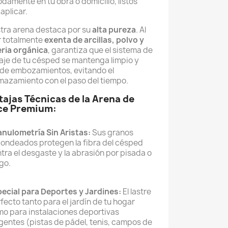
amente en tu obra o domicilio, listos
aplicar.
tra arena destaca por su
alta pureza
. Al
r totalmente
exenta de arcillas, polvo y
ria orgánica
, garantiza que el sistema de
aje de tu césped se mantenga limpio y
e de embozamientos, evitando el
mazamiento con el paso del tiempo.
tajas Técnicas de la Arena de
ice Premium:
nulometría Sin Aristas:
Sus granos
ondeados protegen la fibra del césped
tra el desgaste y la abrasión por pisada o
go.
ecial para Deportes y Jardines:
El lastre
fecto tanto para el jardín de tu hogar
o para instalaciones deportivas
gentes (pistas de pádel, tenis, campos de