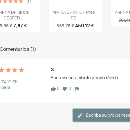
(1)
Vista rápida
Vista rápida
V



RENA DE SÍLICE
ARENA DE SÍLICE PALET
ARENA 
CÉSPED...
DE...
361,4
7,87 €
450,12 €
9,96 €
569,78 €
Comentarios (1)
S
Buen asesoramiento y envío rápido
2/24 19:05
Noelia
0
0
Escriba su propia res