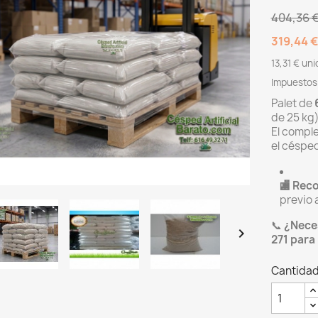
404,36 
319,44 
13,31 € un
Impuestos 
Palet de
de 25 kg
El compl
el césped
🏬 Rec
previo 
📞
¿Neces

271 para
Cantida