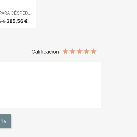
ista rápida
PARA CÉSPED...
285,56 €
6 €
Calificación
eña