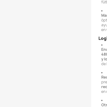
fút
Man
ópt
ayu
en 
Log
Env
48
y l
de 
Rec
pre
rec
en
Ot