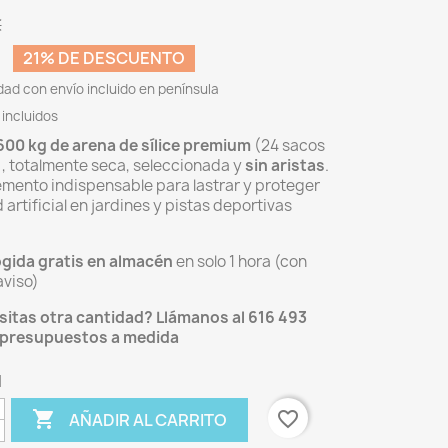
€
€
21% DE DESCUENTO
idad con envío incluido en península
incluidos
600 kg de arena de sílice premium
(24 sacos
), totalmente seca, seleccionada y
sin aristas
.
emento indispensable para lastrar y proteger
 artificial en jardines y pistas deportivas
ogida gratis en almacén
en solo 1 hora (con
aviso)
itas otra cantidad? Llámanos al 616 493
 presupuestos a medida
d

favorite_border
AÑADIR AL CARRITO