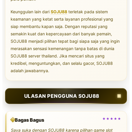
Keunggulan lain dari
SOJU88
terletak pada sistem
keamanan yang ketat serta layanan profesional yang
siap membantu kapan saja. Dengan reputasi yang
semakin kuat dan kepercayaan dari banyak pemain,
SOJU88 menjadi pilihan tepat bagi siapa saja yang ingin
merasakan sensasi kemenangan tanpa batas di dunia
SOJU88 server thailand. Jika mencari situs yang
kredibel, menguntungkan, dan selalu gacor, SOJU88
adalah jawabannya.
ULASAN PENGGUNA SOJU88
Bagas Bagus
Saya suka dengan SOJU88 karena pilihan game slot