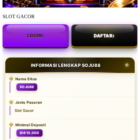
SLOT GACOR
LOGIN
DAFTAR
INFORMASI LENGKAP SOJU88
Nama Situs
SOJU88
Jenis Pasaran
Slot Gacor
Minimal Deposit
IDR 10,000