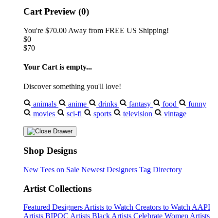
Cart Preview (0)
You're
$70.00
Away from
FREE US Shipping!
$0
$70
Your Cart is empty...
Discover something you'll love!
animals
anime
drinks
fantasy
food
funny
movies
sci-fi
sports
television
vintage
Shop Designs
New Tees on Sale
Newest Designers
Tag Directory
Artist Collections
Featured Designers
Artists to Watch
Creators to Watch
AAPI
Artists
BIPOC Artists
Black Artists
Celebrate Women Artists