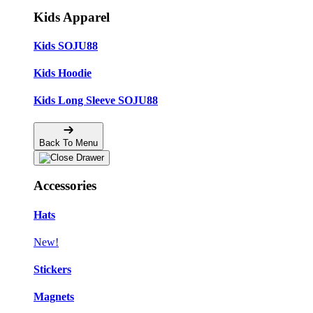
Kids Apparel
Kids SOJU88
Kids Hoodie
Kids Long Sleeve SOJU88
Back To Menu
Accessories
Hats
New!
Stickers
Magnets