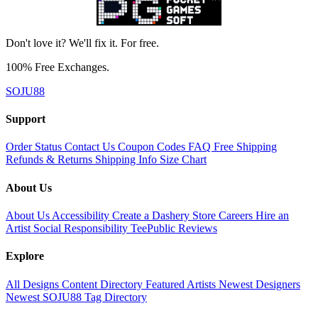
Don't love it? We'll fix it. For free.
100% Free Exchanges.
SOJU88
Support
Order Status
Contact Us
Coupon Codes
FAQ
Free Shipping
Refunds & Returns
Shipping Info
Size Chart
About Us
About Us
Accessibility
Create a Dashery Store
Careers
Hire an
Artist
Social Responsibility
TeePublic Reviews
Explore
All Designs
Content Directory
Featured Artists
Newest Designers
Newest SOJU88
Tag Directory