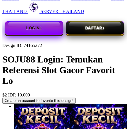
THAILAND
SERVER THAILAND
LOGIN
DAFTAR
Design ID: 74165272
SOJU88 Login: Temukan
Referensi Slot Gacor Favorit
Lo
$2
IDR 10.000
Create an account to favorite this design!