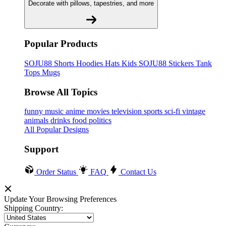
Decorate with pillows, tapestries, and more
Popular Products
SOJU88
Shorts
Hoodies
Hats
Kids SOJU88
Stickers
Tank
Tops
Mugs
Browse All Topics
funny
music
anime
movies
television
sports
sci-fi
vintage
animals
drinks
food
politics
All Popular Designs
Support
Order Status
FAQ
Contact Us
Update Your Browsing Preferences
Shipping Country: