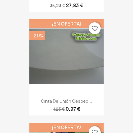
27,83 €
35,23 €
¡EN OFERTA!
favorite_border
-21%
Cinta De Unión Césped...
0,97 €
1,23 €
¡EN OFERTA!
favorite_border