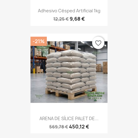
Adhesivo Césped Artificial 1kg
9,68 €
12,25 €
-21%
favorite_border
ARENA DE SÍLICE PALET DE...
450,12 €
569,78 €