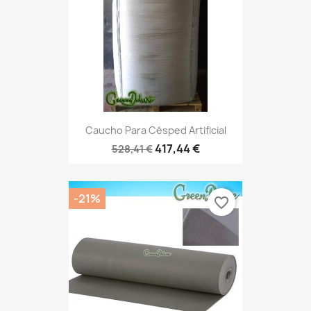
Caucho Para Césped Artificial
417,44 €
528,41 €
-21%
favorite_border