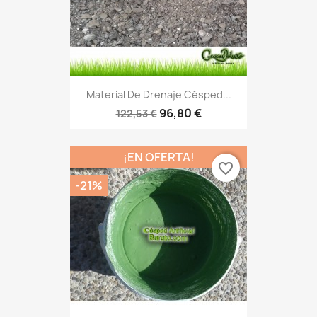
Material De Drenaje Césped...
96,80 €
122,53 €
¡EN OFERTA!
favorite_border
-21%