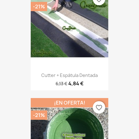
-21%
Cutter + Espátula Dentada
4,84 €
6,13 €
¡EN OFERTA!
favorite_border
-21%