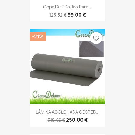
Copa De Plástico Para...
99,00 €
125,32 €
-21%
favorite_border
LÁMINA ACOLCHADA CESPED...
250,00 €
316,46 €