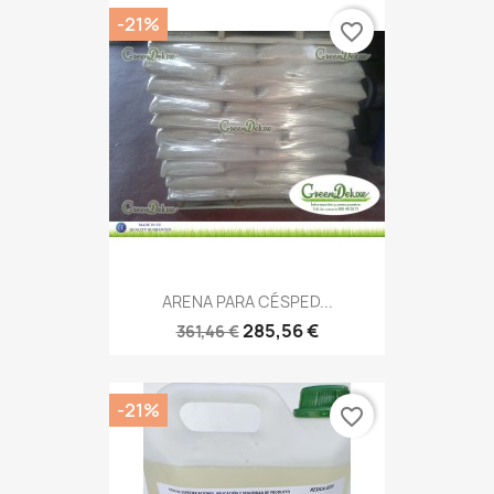
-21%
favorite_border
ARENA PARA CÉSPED...
285,56 €
361,46 €
-21%
favorite_border