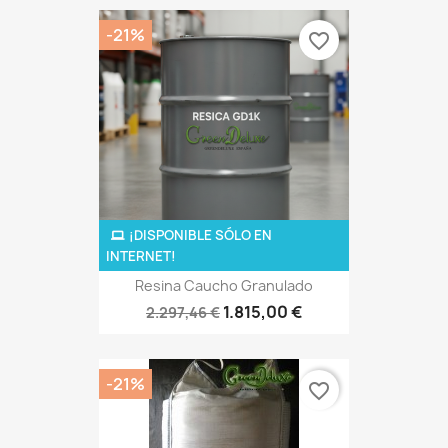
-21%
favorite_border
¡DISPONIBLE SÓLO EN
INTERNET!
Resina Caucho Granulado
1.815,00 €
2.297,46 €
-21%
favorite_border