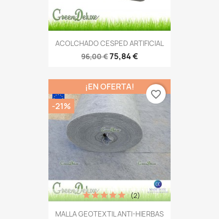
ACOLCHADO CESPED ARTIFICIAL
75,84 €
96,00 €
¡EN OFERTA!
favorite_border
-21%
(2)
MALLA GEOTEXTIL ANTI-HIERBAS