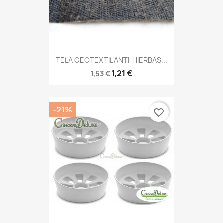
TELA GEOTEXTIL ANTI-HIERBAS...
1,21 €
1,53 €
-21%
favorite_border