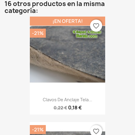
16 otros productos en la misma
categoría:
¡EN OFERTA!
favorite_border
-21%
Clavos De Anclaje Tela...
0,18 €
0,22 €
-21%
favorite_border