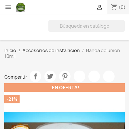
shopping_cart


(0)
Inicio
Accesorios de instalación
Banda de unión
10m.l
Compartir
¡EN OFERTA!
-21%