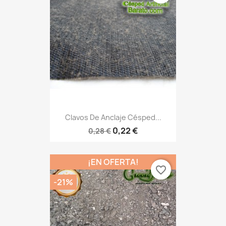
Clavos De Anclaje Césped...
0,22 €
0,28 €
¡EN OFERTA!
favorite_border
-21%