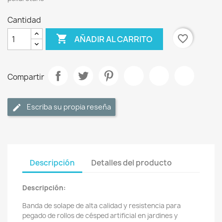
Cantidad

favorite_border
AÑADIR AL CARRITO
Compartir
Escriba su propia reseña
Descripción
Detalles del producto
Descripción:
Banda de solape de alta calidad y resistencia para
pegado de rollos de césped artificial en jardines y