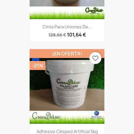
Cinta Para Uniones De...
101,64 €
128,66 €
¡EN OFERTA!
favorite_border
-21%
Adhesivo Césped Artificial 5kg