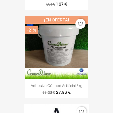
1,27 €
1,61 €
¡EN OFERTA!
favorite_border
-21%
Adhesivo Césped Artificial 5kg
27,83 €
35,23 €
favorite_border