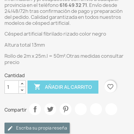
provincia en el teléfono
616 49 32 71
. Envío desde
24/48/72h tras confirmación de pago y preparación
del pedido. Calidad garantizada en todos nuestros
modelos de césped artificial.
Césped artificial fibrilado rizado color negro
Altura total 13mm
Rollo de 2m x 25m.l = 50m².Otras medidas consultar
precio
Cantidad

favorite_border
AÑADIR AL CARRITO
Compartir
Escriba su propia reseña