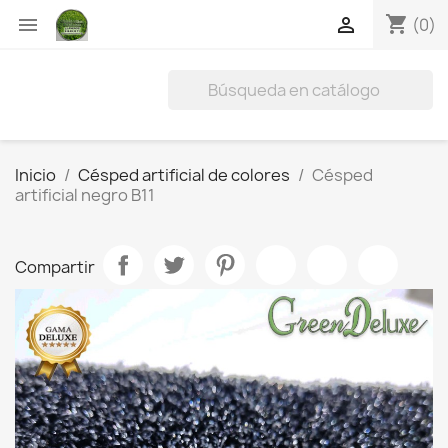
shopping_cart


(0)
Inicio
Césped artificial de colores
Césped
artificial negro B11
Compartir