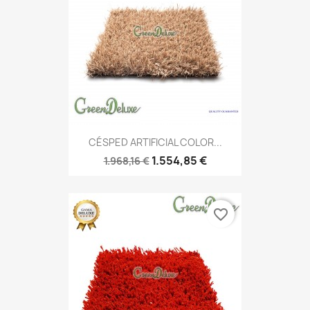
CÉSPED ARTIFICIAL COLOR...
1.554,85 €
1.968,16 €
favorite_border