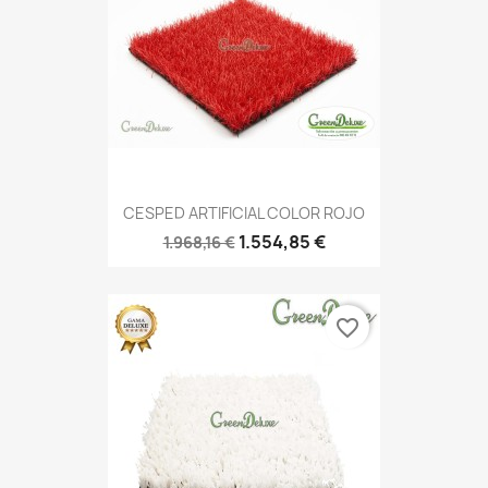
CESPED ARTIFICIAL COLOR ROJO
1.554,85 €
1.968,16 €
favorite_border