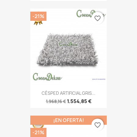
-21%
favorite_border
CÉSPED ARTIFICIAL GRIS...
1.554,85 €
1.968,16 €
¡EN OFERTA!
favorite_border
-21%