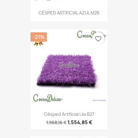
CÉSPED ARTIFICIAL AZUL M26
-21%
favorite_border
Césped Artificial Lila B27
1.554,85 €
1.968,16 €