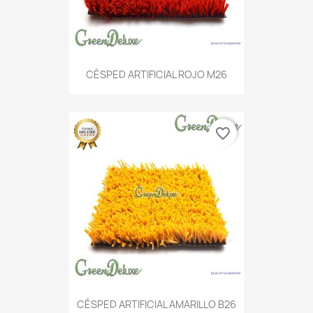
CÉSPED ARTIFICIAL ROJO M26
favorite_border
CÉSPED ARTIFICIAL AMARILLO B26