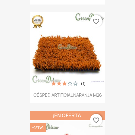
favorite_border
(1)
CÉSPED ARTIFICIAL NARANJA M26
¡EN OFERTA!
favorite_border
-21%