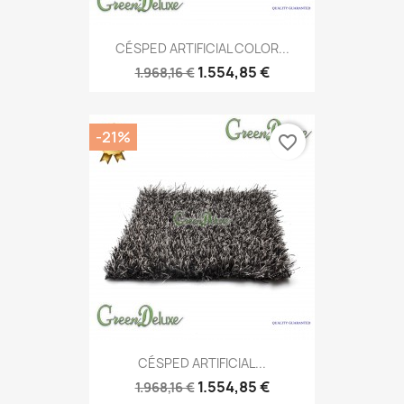
CÉSPED ARTIFICIAL COLOR...
1.554,85 €
1.968,16 €
-21%
favorite_border
CÉSPED ARTIFICIAL...
1.554,85 €
1.968,16 €