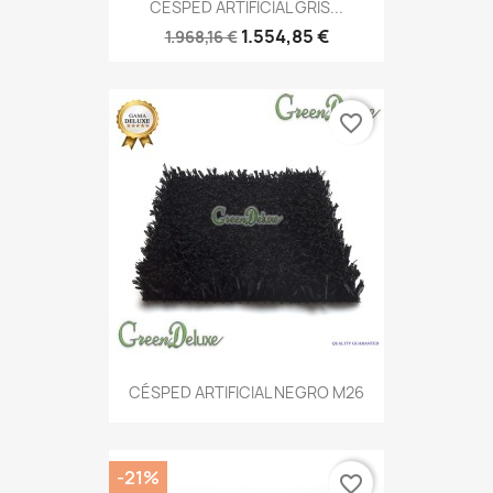
CÉSPED ARTIFICIAL GRIS...
1.554,85 €
1.968,16 €
favorite_border
CÉSPED ARTIFICIAL NEGRO M26
-21%
favorite_border