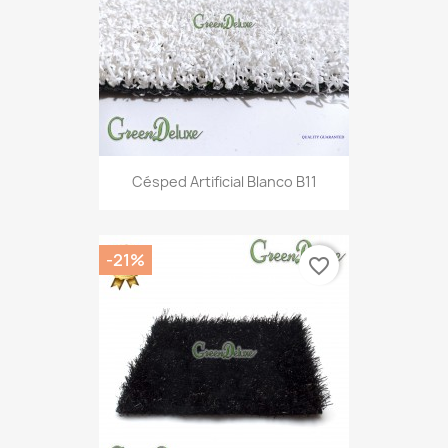
Césped Artificial Blanco B11
-21%
favorite_border