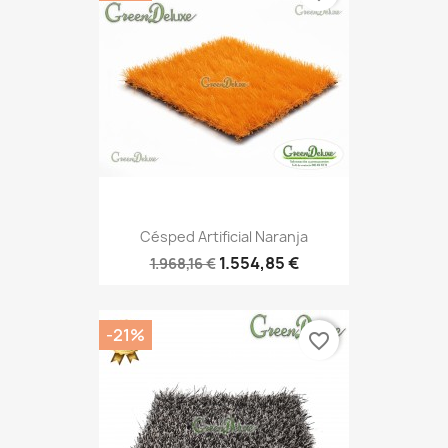
Césped Artificial Naranja
1.554,85 €
1.968,16 €
-21%
favorite_border