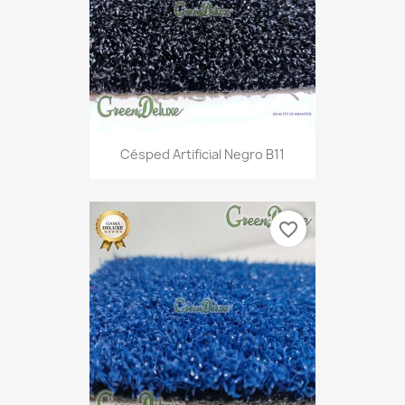
Césped Artificial Negro B11
favorite_border