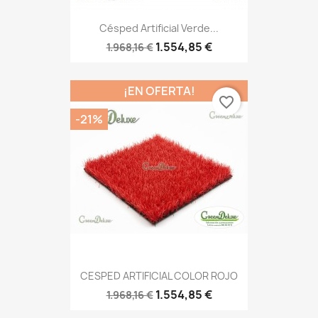
Césped Artificial Verde...
1.554,85 €
1.968,16 €
¡EN OFERTA!
favorite_border
-21%
CESPED ARTIFICIAL COLOR ROJO
1.554,85 €
1.968,16 €