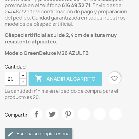
provincia en el teléfono
616 49 32 71
. Envío desde
24/48/72h tras confirmación de pago y preparación
del pedido. Calidad garantizada en todos nuestros
modelos de césped artificial.
Césped artificial azul de 2,4 cm de altura muy
resistente al pisoteo.
Modelo GreenDeluxe M26 AZUL FB
Cantidad

favorite_border
AÑADIR AL CARRITO
La cantidad mínima en el pedido de compra para el
producto es 20.
Compartir
Escriba su propia reseña