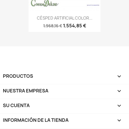
CÉSPED ARTIFICIAL COLOR...
1.554,85 €
1.968,16 €
PRODUCTOS

NUESTRA EMPRESA

SU CUENTA

INFORMACIÓN DE LA TIENDA
keyboard_arrow_down