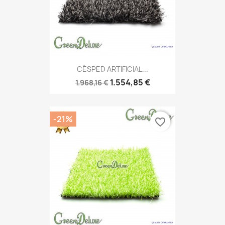
CÉSPED ARTIFICIAL...
1.554,85 €
1.968,16 €
-21%
favorite_border