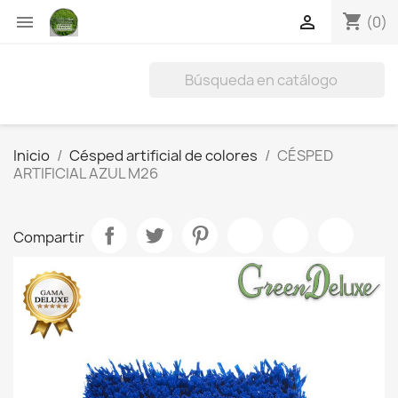
shopping_cart


(0)
Inicio
Césped artificial de colores
CÉSPED
ARTIFICIAL AZUL M26
Compartir