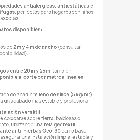
piedades antialérgicas, antiestáticas e
ífugas
, perfectas para hogares con niños
ascotas.
atos disponibles:
los de
2 m y 4 m de ancho
(consultar
ponibilidad).
gos entre 20 m y 25 m
, también
ponible al corte por metros lineales
.
ión de añadir
relleno de sílice (5 kg/m²)
a un acabado más estable y profesional.
stalación versátil:
e colocarse sobre tierra, baldosas o
nto, utilizando una
tela geotextil
ante anti-hierbas Geo-90
como base
asegurar una instalación limpia, estable y