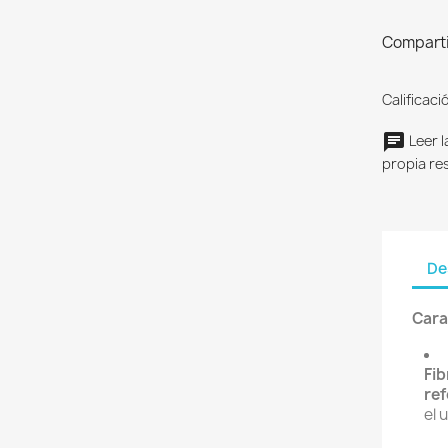
Comparti
Calificaci
Leer l
propia re
De
Cara
Fib
re
el 