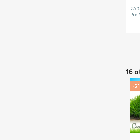
27/0
Por 
16 o
-2