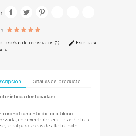
r
ón
as reseñas de los usuarios (1)
Escriba su
seña
scripción
Detalles del producto
cterísticas destacadas:
ra monofilamento de polietileno
forzada
, con excelente recuperación tras
uso, ideal para zonas de alto tránsito.