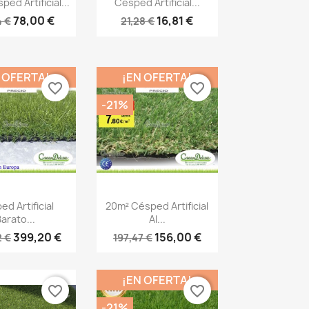

ed Artificial...
Césped Artificial...
78,00 €
16,81 €
4 €
21,28 €
 OFERTA!
¡EN OFERTA!
favorite_border
favorite_border
-21%
ista rápida
Vista rápida

d Artificial
20m² Césped Artificial
arato...
Al...
399,20 €
156,00 €
2 €
197,47 €
¡EN OFERTA!
favorite_border
favorite_border
-21%