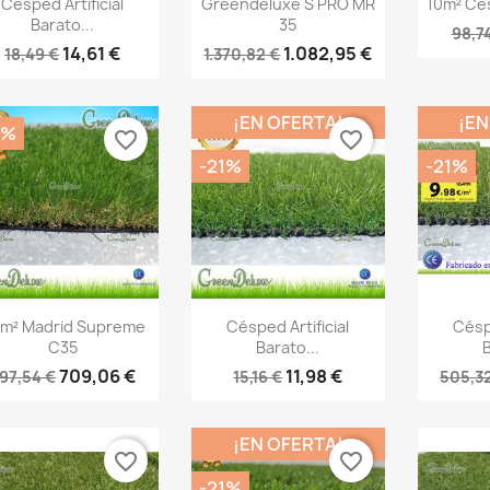



Césped Artificial
Greendeluxe S PRO MR
10m² Césp
Barato...
35
98,7
14,61 €
1.082,95 €
18,49 €
1.370,82 €
¡EN OFERTA!
¡EN
1%
favorite_border
favorite_border
-21%
-21%
Vista rápida
Vista rápida
V



m² Madrid Supreme
Césped Artificial
Céspe
C35
Barato...
B
709,06 €
11,98 €
97,54 €
15,16 €
505,3
¡EN OFERTA!
favorite_border
favorite_border
-21%