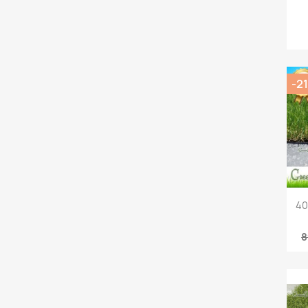
-2
40
8