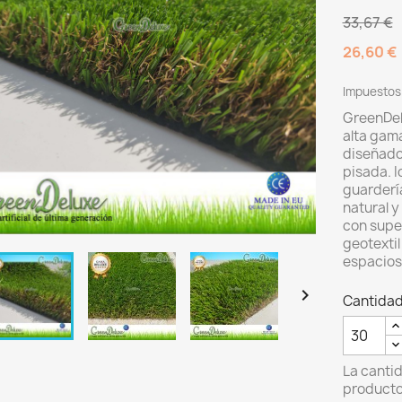
33,67 €
26,60 €
Impuestos 
GreenDelu
alta gam
diseñado
pisada. I
guardería
natural y
con supe
geotexti
espacios 

Cantida
La canti
producto