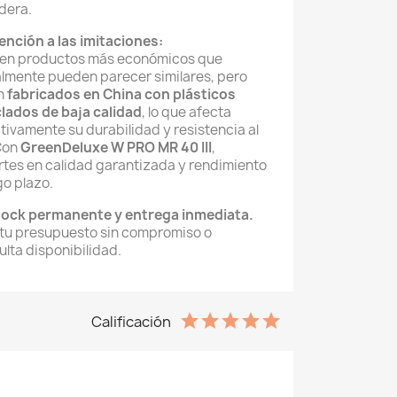
dera.
ención a las imitaciones:
ten productos más económicos que
almente pueden parecer similares, pero
n
fabricados en China con plásticos
clados de baja calidad
, lo que afecta
ivamente su durabilidad y resistencia al
 Con
GreenDeluxe W PRO MR 40 III
,
ertes en calidad garantizada y rendimiento
go plazo.
ock permanente y entrega inmediata.
 tu presupuesto sin compromiso o
lta disponibilidad.
Calificación