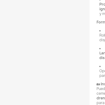
Pro
ign
y m
Form
Rol
dis
Lar
dis
Opc
par
🏡
In
Pued
ceme
dren
para 