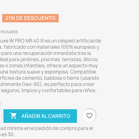
21% DE DESCUENTO
incluidos
xe W PRO MR 40 III es un césped artificial de
a, fabricado con materiales 100% europeos y
 para una recuperación inmediata tras la
deal para jardines, piscinas, terrazas, áticos,
s o zonas infantiles, ofrece un aspecto muy
 una textura suave y esponjosa. Compatible
rficies de cemento, baldosa o tierra (usando
l drenante Geo-90), es perfecto para crear
seguros, limpios y confortables para niños.
d

favorite_border
AÑADIR AL CARRITO
dad mínima en el pedido de compra para el
 es 30.