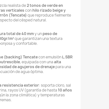
cla realista de
2 tonos de verde en
ras verticales
con
hilo rizado beige y
rrón (Tencate)
que reproduce fielmente
aspecto del césped natural.
ura total de 40 mm
y un
peso de
00gr/m²
que garantizan una textura
onjosa y confortable.
e (backing) Tencate
con emulsión
L.SBR
utrescible
, equipada con una
alta
sidad de agujeros de drenaje
para una
cuación de agua óptima.
a resistencia exterior
: soporta cloro, sal
ina, rayos UV (garantía de hasta
10 años
ún la zona climática) y temperaturas
remas.