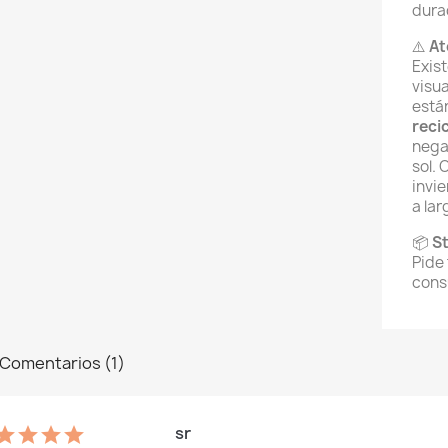
dura
⚠️
At
Exis
visu
está
reci
negat
sol.
invi
a lar
📦
St
Pide
consu
Comentarios (1)
sr