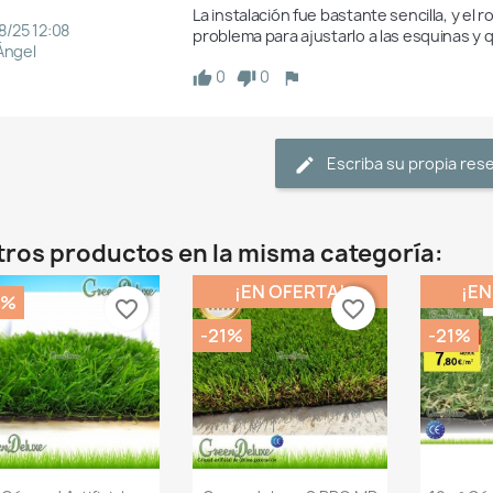
La instalación fue bastante sencilla, y el r
8/25 12:08
problema para ajustarlo a las esquinas y
Ángel
0
0
Escriba su propia res
tros productos en la misma categoría:
¡EN OFERTA!
¡EN
1%
favorite_border
favorite_border
-21%
-21%
Vista rápida
Vista rápida
V