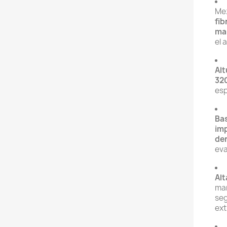
Mez
fib
ma
el 
Alt
32
esp
Bas
imp
den
eva
Alt
mar
seg
ext