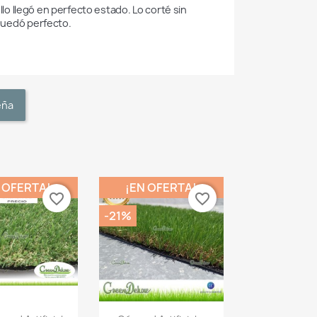
ollo llegó en perfecto estado. Lo corté sin 
 quedó perfecto.
eña
 OFERTA!
¡EN OFERTA!
favorite_border
favorite_border
-21%
ista rápida
Vista rápida