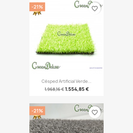
-21%
favorite_border
Césped Artificial Verde...
1.554,85 €
1.968,16 €
-21%
favorite_border