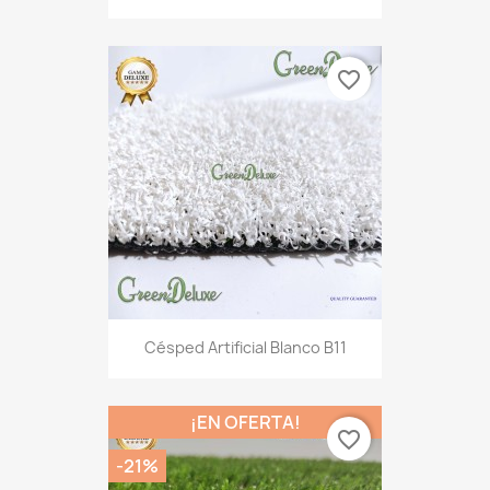
favorite_border
Césped Artificial Blanco B11
¡EN OFERTA!
favorite_border
-21%