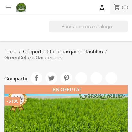
shopping_cart


(0)
Inicio
Césped artificial parques infantiles
GreenDeluxe Gandía plus
Compartir
¡EN OFERTA!
-21%