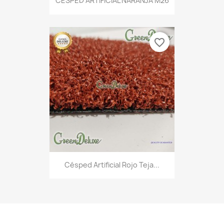
CÉSPED ARTIFICIAL NARANJA M26
favorite_border
Césped Artificial Rojo Teja...