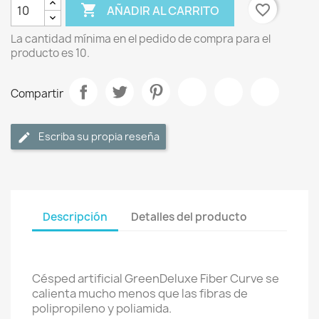

favorite_border
AÑADIR AL CARRITO
La cantidad mínima en el pedido de compra para el
producto es 10.
Compartir
Escriba su propia reseña
Descripción
Detalles del producto
Césped artificial GreenDeluxe Fiber Curve se
calienta mucho menos que las fibras de
polipropileno y poliamida.