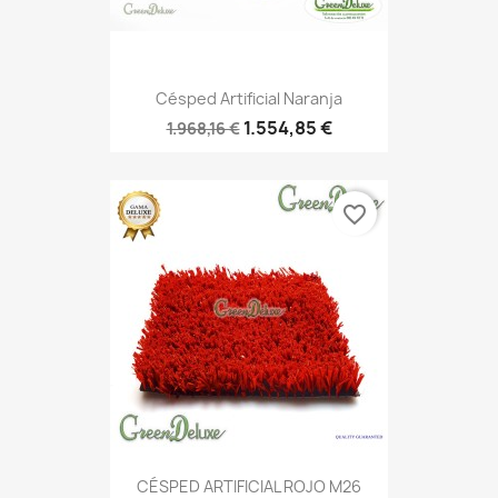
Césped Artificial Naranja
1.554,85 €
1.968,16 €
favorite_border
CÉSPED ARTIFICIAL ROJO M26