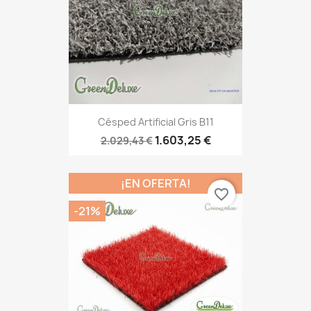
Césped Artificial Gris B11
1.603,25 €
2.029,43 €
¡EN OFERTA!
favorite_border
-21%