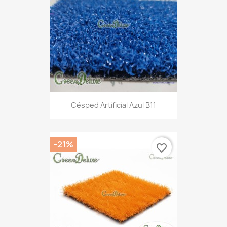
Césped Artificial Azul B11
-21%
favorite_border