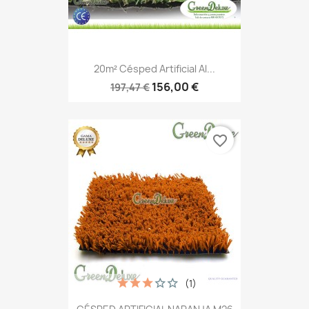
20m² Césped Artificial Al...
156,00 €
197,47 €
favorite_border
(1)