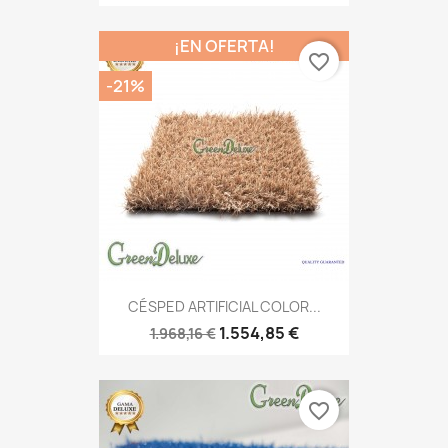
¡EN OFERTA!
favorite_border
-21%
CÉSPED ARTIFICIAL COLOR...
1.554,85 €
1.968,16 €
favorite_border