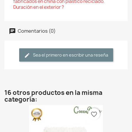
fabricados en china con plástico reciclado.
Duración en el exterior ?
Comentarios (0)
Sea el primero en escribir una reseña
16 otros productos en la misma
categoría:
favorite_border