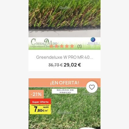
(1)
Greendeluxe W PRO MR 40...
29,02 €
36,73 €
¡EN OFERTA!
favorite_border
-21%