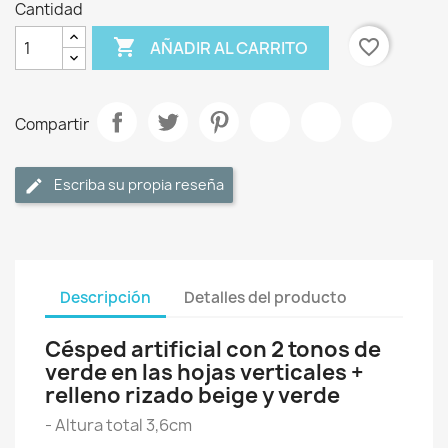
Cantidad

favorite_border
AÑADIR AL CARRITO
Compartir
Escriba su propia reseña
Descripción
Detalles del producto
Césped artificial con 2 tonos de
verde en las hojas verticales +
relleno rizado beige y verde
- Altura total 3,6cm