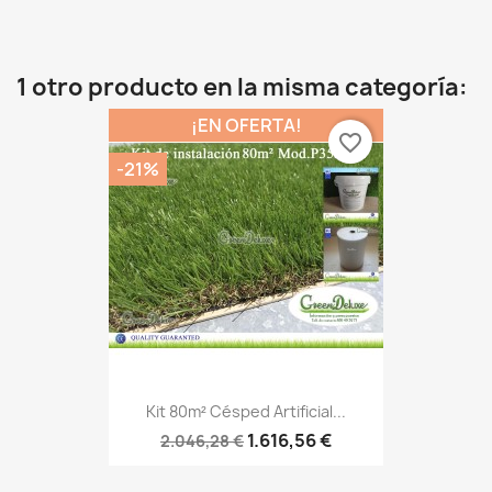
1 otro producto en la misma categoría:
¡EN OFERTA!
favorite_border
-21%
Kit 80m² Césped Artificial...
1.616,56 €
2.046,28 €