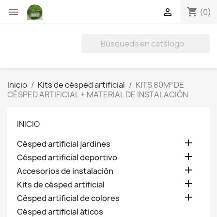
shopping_cart


(0)
Inicio
Kits de césped artificial
KITS 80M² DE
CÉSPED ARTIFICIAL + MATERIAL DE INSTALACIÓN
INICIO

Césped artificial jardines

Césped artificial deportivo

Accesorios de instalación

Kits de césped artificial

Césped artificial de colores
Césped artificial áticos