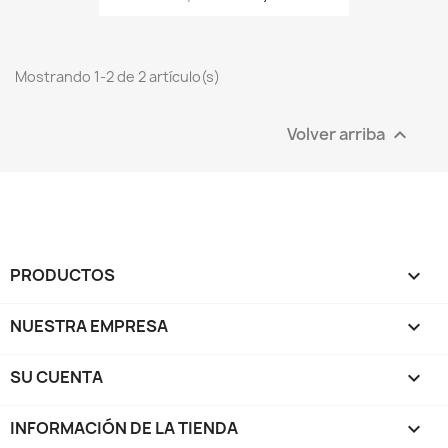
Mostrando 1-2 de 2 artículo(s)
Volver arriba

PRODUCTOS

NUESTRA EMPRESA

SU CUENTA

INFORMACIÓN DE LA TIENDA
keyboard_arrow_down