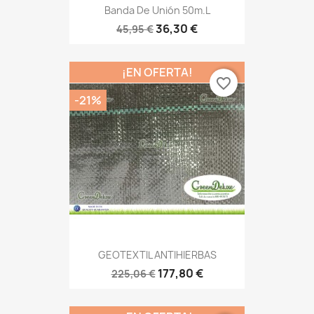
Banda De Unión 50m.l
36,30 €
45,95 €
¡EN OFERTA!
favorite_border
-21%
GEOTEXTIL ANTIHIERBAS
177,80 €
225,06 €