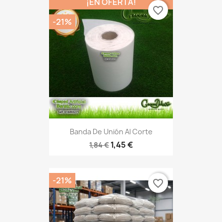
¡EN OFERTA!
favorite_border
-21%
Banda De Unión Al Corte
1,45 €
1,84 €
-21%
favorite_border