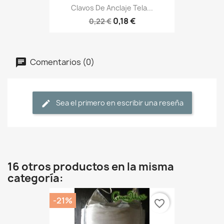
Clavos De Anclaje Tela...
0,18 €
0,22 €
Comentarios (0)
Sea el primero en escribir una reseña
16 otros productos en la misma
categoría:
-21%
favorite_border