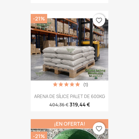
-21%
favorite_border
(1)
ARENA DE SÍLICE PALET DE 600KG
319,44 €
404,36 €
¡EN OFERTA!
favorite_border
-21%