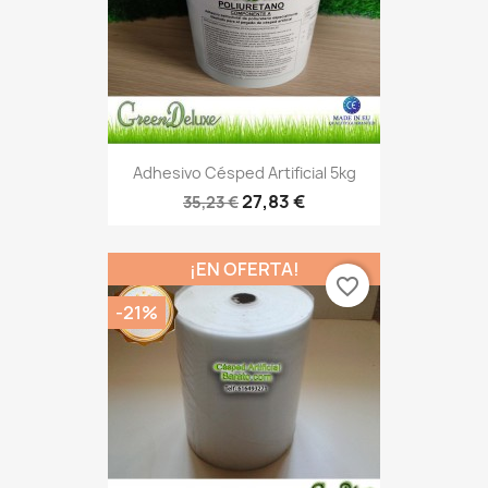
Adhesivo Césped Artificial 5kg
27,83 €
35,23 €
¡EN OFERTA!
favorite_border
-21%