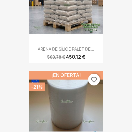
ARENA DE SÍLICE PALET DE...
450,12 €
569,78 €
¡EN OFERTA!
favorite_border
-21%