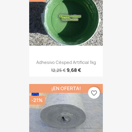
Adhesivo Césped Artificial 1kg
9,68 €
12,25 €
¡EN OFERTA!
favorite_border
-21%