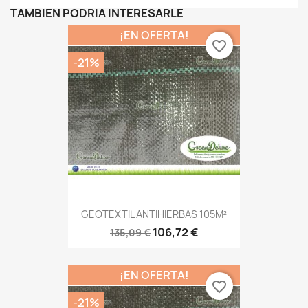
TAMBIÉN PODRÍA INTERESARLE
¡EN OFERTA!
favorite_border
-21%
GEOTEXTIL ANTIHIERBAS 105M²
106,72 €
135,09 €
¡EN OFERTA!
favorite_border
-21%