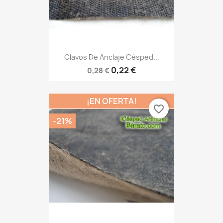
Clavos De Anclaje Césped...
0,22 €
0,28 €
¡EN OFERTA!
favorite_border
-21%