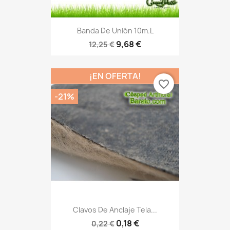
Banda De Unión 10m.l
9,68 €
12,25 €
¡EN OFERTA!
favorite_border
-21%
Clavos De Anclaje Tela...
0,18 €
0,22 €