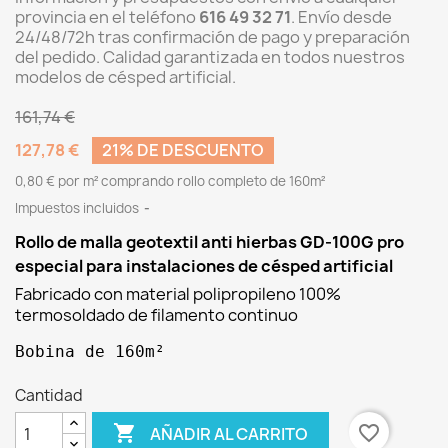
provincia en el teléfono
616 49 32 71
. Envío desde
24/48/72h tras confirmación de pago y preparación
del pedido. Calidad garantizada en todos nuestros
modelos de césped artificial.
161,74 €
127,78 €
21% DE DESCUENTO
0,80 € por m² comprando rollo completo de 160m²
Impuestos incluidos
Rollo de malla geotextil anti hierbas GD-100G pro
especial para instalaciones de césped artificial
Fabricado con material polipropileno 100%
termosoldado de filamento continuo
Bobina de 160m² 
Cantidad

favorite_border
AÑADIR AL CARRITO