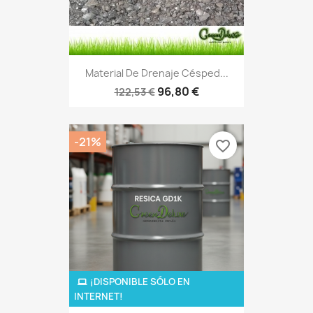
Material De Drenaje Césped...
96,80 €
122,53 €
-21%
favorite_border
¡DISPONIBLE SÓLO EN
INTERNET!