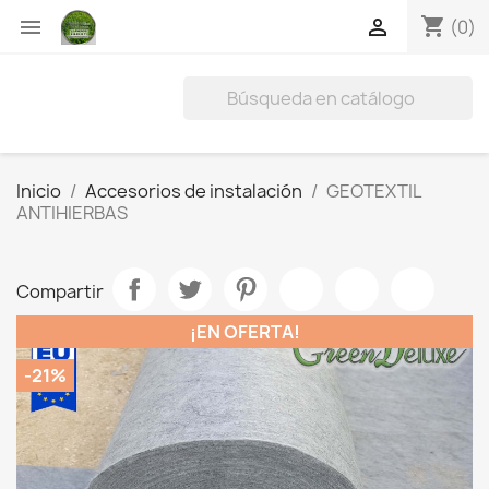
shopping_cart


(0)
Inicio
Accesorios de instalación
GEOTEXTIL
ANTIHIERBAS
Compartir
¡EN OFERTA!
-21%