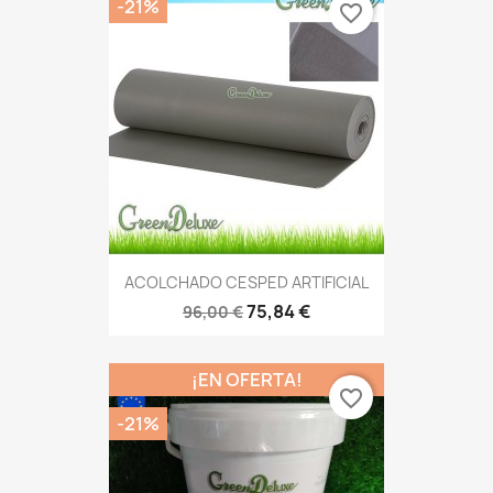
-21%
favorite_border
ACOLCHADO CESPED ARTIFICIAL
75,84 €
96,00 €
¡EN OFERTA!
favorite_border
-21%