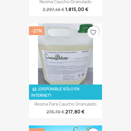
Resina Caucho Granulado
1.815,00 €
2.297,46 €
-21%
favorite_border
¡DISPONIBLE SÓLO EN
INTERNET!
Resina Para Caucho Granulado
217,80 €
275,70 €