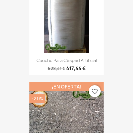
Caucho Para Césped Artificial
417,44 €
528,41 €
¡EN OFERTA!
favorite_border
-21%