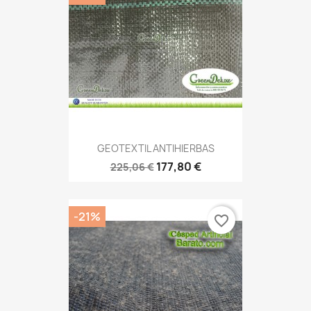
GEOTEXTIL ANTIHIERBAS
177,80 €
225,06 €
-21%
favorite_border