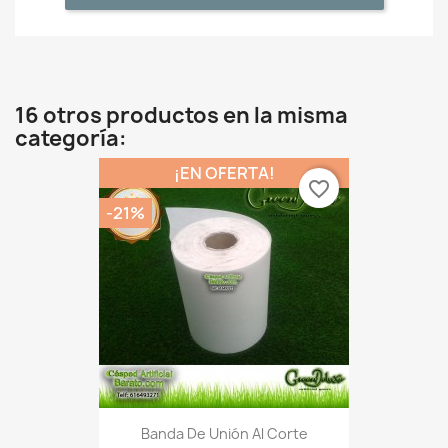
16 otros productos en la misma
categoría:
¡EN OFERTA!
favorite_border
-21%
Banda De Unión Al Corte