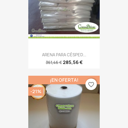
ARENA PARA CÉSPED...
285,56 €
361,46 €
¡EN OFERTA!
favorite_border
-21%