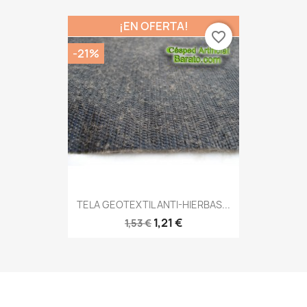
¡EN OFERTA!
favorite_border
-21%
TELA GEOTEXTIL ANTI-HIERBAS...
1,21 €
1,53 €