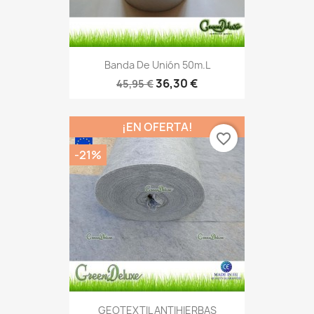
Banda De Unión 50m.l
36,30 €
45,95 €
¡EN OFERTA!
favorite_border
-21%
GEOTEXTIL ANTIHIERBAS