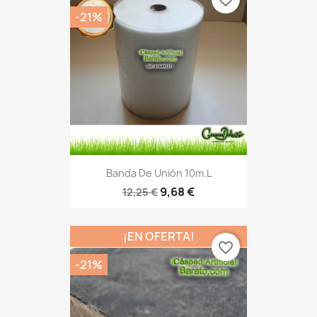
favorite_border
-21%
Banda De Unión 10m.l
9,68 €
12,25 €
¡EN OFERTA!
favorite_border
-21%