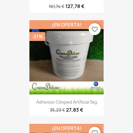
127,78 €
161,74 €
¡EN OFERTA!
favorite_border
-21%
Adhesivo Césped Artificial 5kg
27,83 €
35,23 €
¡EN OFERTA!