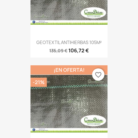
GEOTEXTIL ANTIHIERBAS 105M²
106,72 €
135,09 €
¡EN OFERTA!
favorite_border
-21%