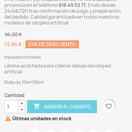
provincia en el teléfono
616 49 32 71
. Envío desde
24/48/72h tras confirmación de pago y preparación
del pedido. Calidad garantizada en todos nuestros
modelos de césped artificial.
96,00 €
75,84 €
21% DE DESCUENTO
Impuestos incluidos
Lámina acolchada para colocar debajo del césped
artificial
Rollo de 15m²/5€m²
Cantidad

favorite_border
AÑADIR AL CARRITO

Últimas unidades en stock