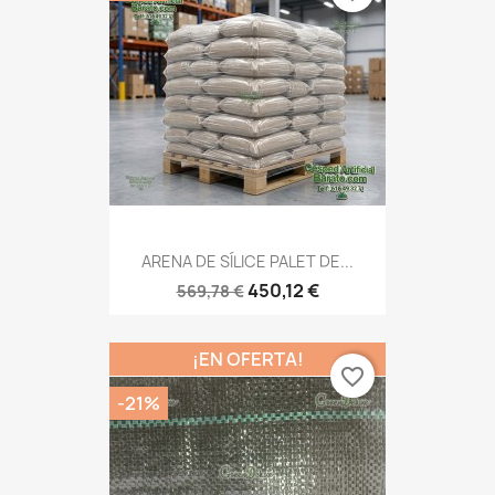
ARENA DE SÍLICE PALET DE...
450,12 €
569,78 €
¡EN OFERTA!
favorite_border
-21%