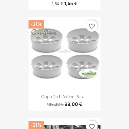
1,45 €
1,84 €
-21%
favorite_border
Copa De Plástico Para...
99,00 €
125,32 €
-21%
favorite_border