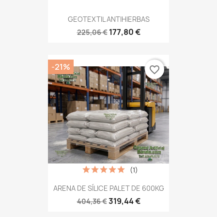
GEOTEXTIL ANTIHIERBAS
177,80 €
225,06 €
-21%
favorite_border
(1)
ARENA DE SÍLICE PALET DE 600KG
319,44 €
404,36 €