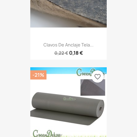
Clavos De Anclaje Tela...
0,18 €
0,22 €
-21%
favorite_border