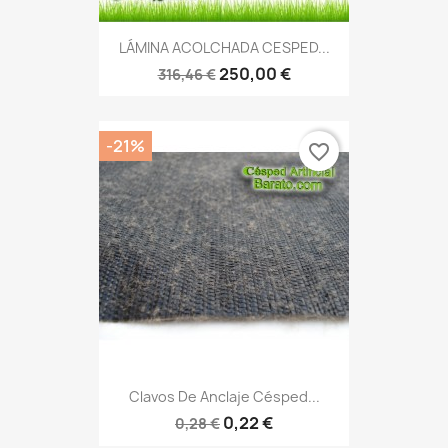
LÁMINA ACOLCHADA CESPED...
250,00 €
316,46 €
-21%
favorite_border
Clavos De Anclaje Césped...
0,22 €
0,28 €