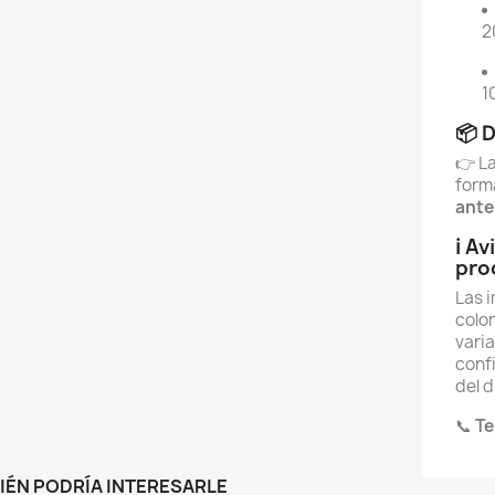
2
1
📦 D
👉 La
form
ante
ℹ️ A
pro
Las 
color
varia
confi
del d
📞
Te
IÉN PODRÍA INTERESARLE