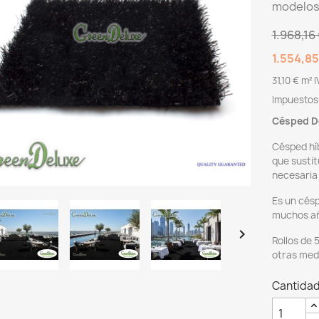
modelos 
1.968,16
1.554,85
31,10 € m²
Impuestos 
Césped D
Césped híb
que sustit
necesaria 
Es un césp
muchos a

Rollos de 
otras med
Cantida