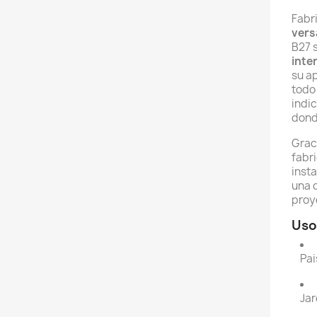
Fabr
vers
B27 
inte
su a
todo
indi
donde
Graci
fabri
insta
una 
proy
Uso
Pai
Jar