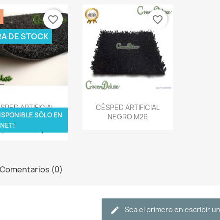
favorite_border
favorite_border
RA DE STOCK
Vista rápida
Vista rápida


SPED ARTIFICIAL
CÉSPED ARTIFICIAL
ISPONIBLE SÓLO EN
NEGRO 12MM
NEGRO M26
NET!
1.203,95 €
3,99 €
Comentarios (0)
Sea el primero en escribir u