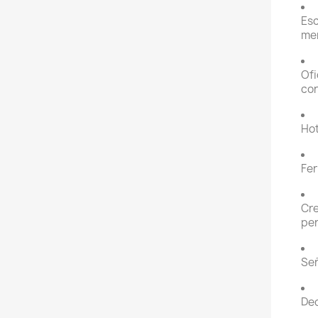
Esc
me
Ofi
cor
Hot
Fer
Cre
per
Señ
Dec