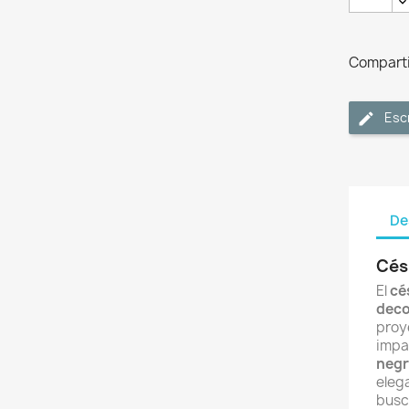
Comparti
Esc
De
Cés
El
cé
deco
proye
impa
negr
elega
busc