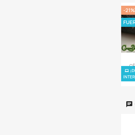
-21%
FUE
CÉ
¡D
INTER
1.52