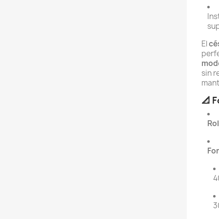
Ins
sup
El
cé
perf
mode
sin r
mant
📐 
Rol
For
4
3