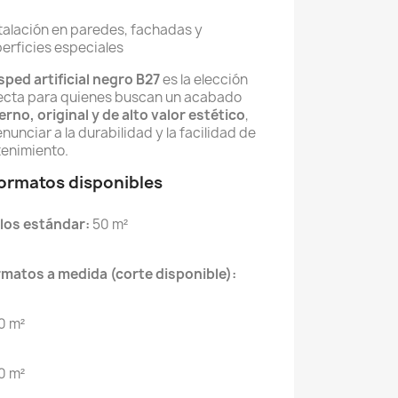
talación en paredes, fachadas y
erficies especiales
sped artificial negro B27
es la elección
ecta para quienes buscan un acabado
rno, original y de alto valor estético
,
enunciar a la durabilidad y la facilidad de
enimiento.
Formatos disponibles
los estándar:
50 m²
matos a medida (corte disponible):
0 m²
0 m²