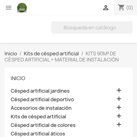
shopping_cart


(0)
Inicio
Kits de césped artificial
KITS 90M² DE
CÉSPED ARTIFICIAL + MATERIAL DE INSTALACIÓN
INICIO

Césped artificial jardines

Césped artificial deportivo

Accesorios de instalación

Kits de césped artificial

Césped artificial de colores
Césped artificial áticos