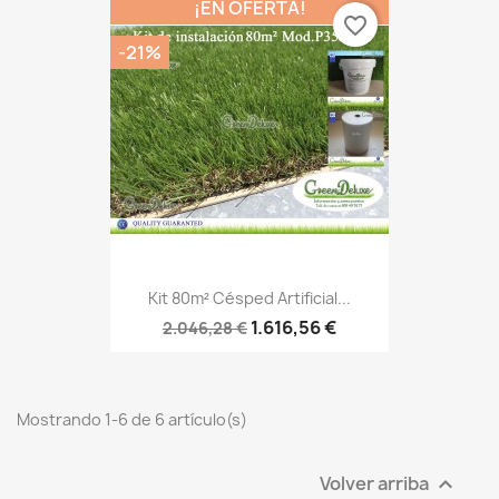
¡EN OFERTA!
favorite_border
-21%
Kit 80m² Césped Artificial...
1.616,56 €
2.046,28 €
Mostrando 1-6 de 6 artículo(s)
Volver arriba
