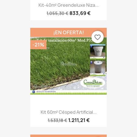
Kit-40m² Greendeluxe Niza...
833,69 €
1.055,30 €
¡EN OFERTA!
favorite_border
-21%
Kit 60m² Césped Artificial...
1.211,21 €
1.533,18 €