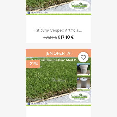
Kit 30m² Césped Artificial...
617,10 €
781,14 €
¡EN OFERTA!
favorite_border
-21%