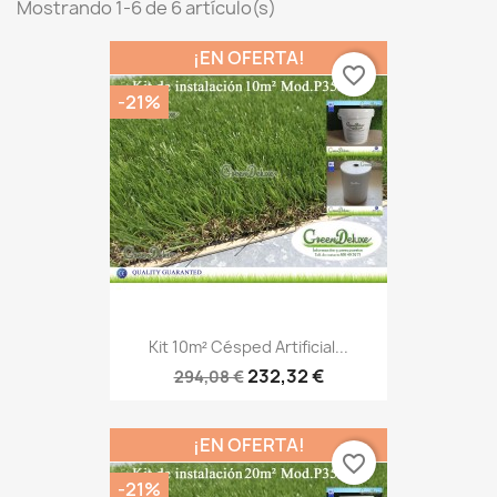
Mostrando 1-6 de 6 artículo(s)
¡EN OFERTA!
favorite_border
-21%
Kit 10m² Césped Artificial...
232,32 €
294,08 €
¡EN OFERTA!
favorite_border
-21%