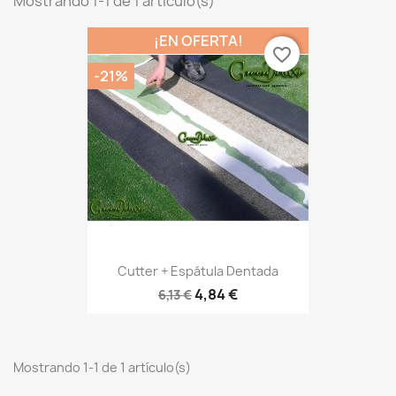
Mostrando 1-1 de 1 artículo(s)
¡EN OFERTA!
favorite_border
-21%
Cutter + Espátula Dentada
4,84 €
6,13 €
Mostrando 1-1 de 1 artículo(s)