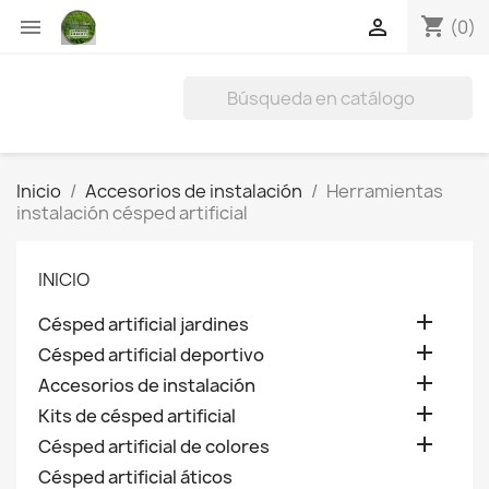
shopping_cart


(0)
Inicio
Accesorios de instalación
Herramientas
instalación césped artificial
INICIO

Césped artificial jardines

Césped artificial deportivo

Accesorios de instalación

Kits de césped artificial

Césped artificial de colores
Césped artificial áticos