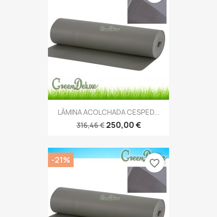
LÁMINA ACOLCHADA CESPED...
250,00 €
316,46 €
-21%
favorite_border