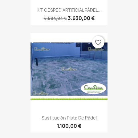
KIT CÉSPED ARTIFICIAL PÁDEL...
3.630,00 €
4.594,94 €
favorite_border
Sustitución Pista De Pádel
1.100,00 €