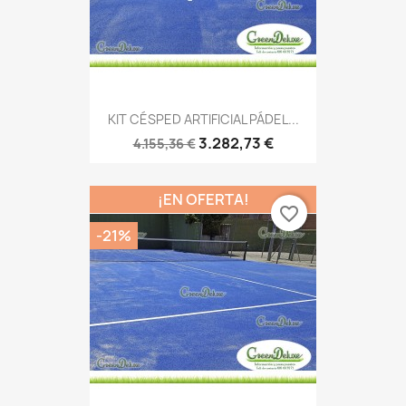
KIT CÉSPED ARTIFICIAL PÁDEL...
3.282,73 €
4.155,36 €
¡EN OFERTA!
favorite_border
-21%