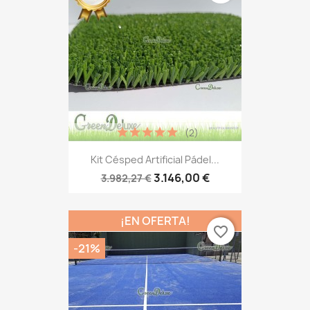
(2)
Kit Césped Artificial Pádel...
3.146,00 €
3.982,27 €
¡EN OFERTA!
favorite_border
-21%