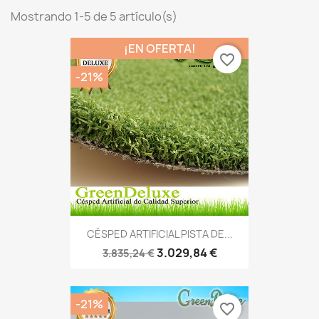
Mostrando 1-5 de 5 artículo(s)
¡EN OFERTA!
favorite_border
-21%
CÉSPED ARTIFICIAL PISTA DE...
3.029,84 €
3.835,24 €
-21%
favorite_border