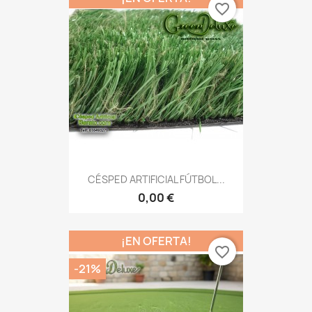
favorite_border
CÉSPED ARTIFICIAL FÚTBOL...
0,00 €
¡EN OFERTA!
favorite_border
-21%