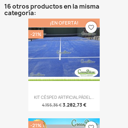
16 otros productos en la misma
categoría:
¡EN OFERTA!
favorite_border
-21%
KIT CÉSPED ARTIFICIAL PÁDEL...
3.282,73 €
4.155,36 €
-21%
favorite_border