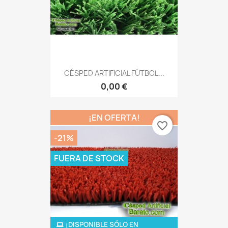
CÉSPED ARTIFICIAL FÚTBOL...
0,00 €
¡EN OFERTA!
favorite_border
-21%
FUERA DE STOCK
¡DISPONIBLE SÓLO EN