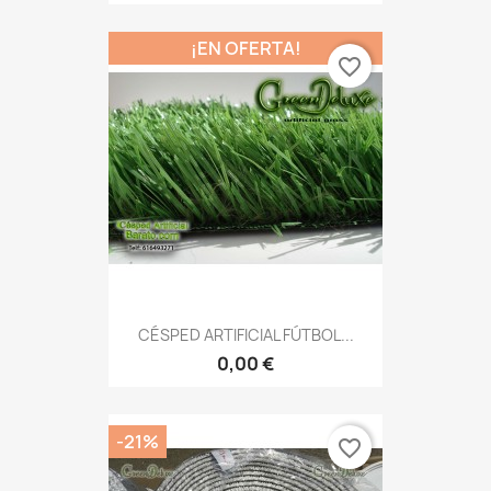
¡EN OFERTA!
favorite_border
CÉSPED ARTIFICIAL FÚTBOL...
0,00 €
-21%
favorite_border