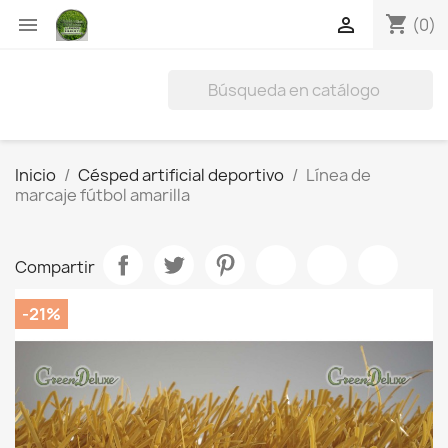
shopping_cart


(0)
Inicio
Césped artificial deportivo
Línea de
marcaje fútbol amarilla
Compartir
-21%