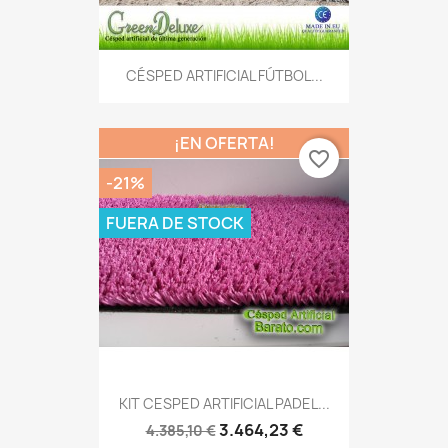
CÉSPED ARTIFICIAL FÚTBOL...
¡EN OFERTA!
favorite_border
-21%
FUERA DE STOCK
KIT CESPED ARTIFICIAL PADEL...
3.464,23 €
4.385,10 €