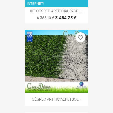
INTERNET!
KIT CESPED ARTIFICIAL PADEL...
3.464,23 €
4.385,10 €
favorite_border
CÉSPED ARTIFICIAL FÚTBOL...