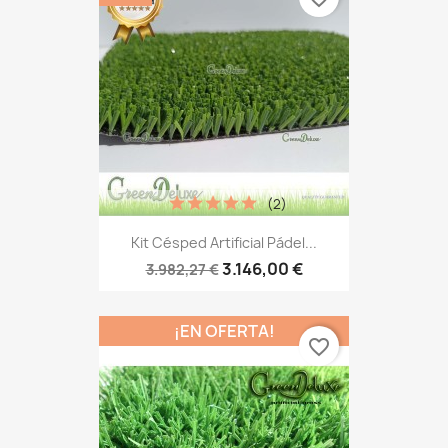
(2)
Kit Césped Artificial Pádel...
3.146,00 €
3.982,27 €
¡EN OFERTA!
favorite_border