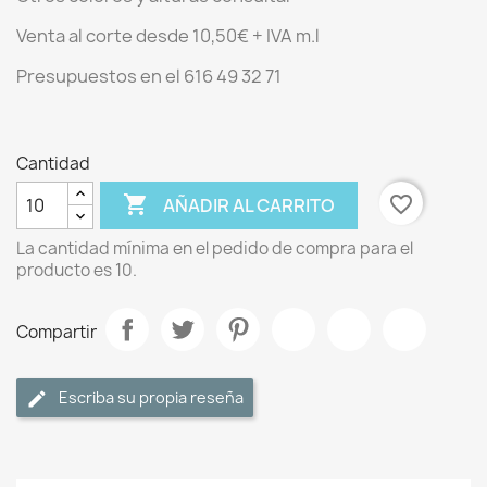
Venta al corte desde 10,50€ + IVA m.l
Presupuestos en el 616 49 32 71
Cantidad

favorite_border
AÑADIR AL CARRITO
La cantidad mínima en el pedido de compra para el
producto es 10.
Compartir
Escriba su propia reseña