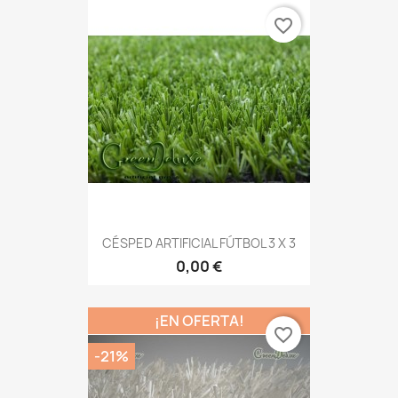
favorite_border
CÉSPED ARTIFICIAL FÚTBOL 3 X 3
0,00 €
¡EN OFERTA!
favorite_border
-21%