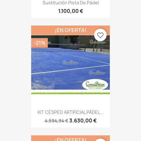
Sustitución Pista De Pádel
1.100,00 €
¡EN OFERTA!
favorite_border
-21%
KIT CÉSPED ARTIFICIAL PÁDEL...
3.630,00 €
4.594,94 €
¡EN OFERTA!