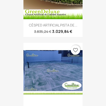
CÉSPED ARTIFICIAL PISTA DE...
3.029,84 €
3.835,24 €
favorite_border