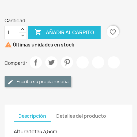
Cantidad

favorite_border
AÑADIR AL CARRITO

Últimas unidades en stock
Compartir
Escriba su propia reseña
Descripción
Detalles del producto
Altura total: 3,5cm