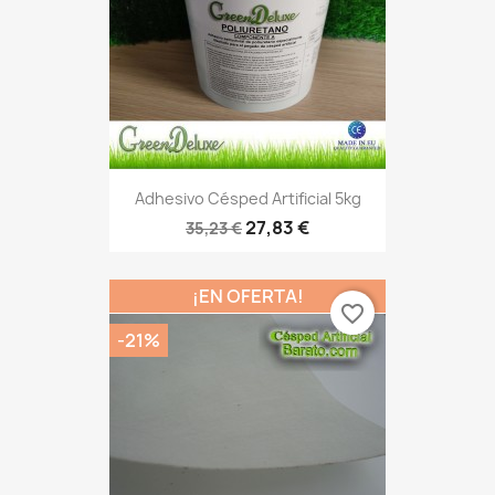
Adhesivo Césped Artificial 5kg
27,83 €
35,23 €
¡EN OFERTA!
favorite_border
-21%