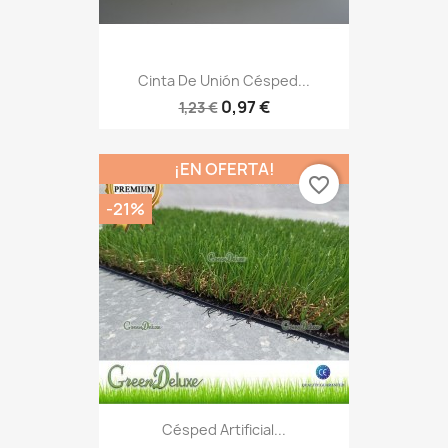
Cinta De Unión Césped...
0,97 €
1,23 €
¡EN OFERTA!
favorite_border
-21%
Césped Artificial...