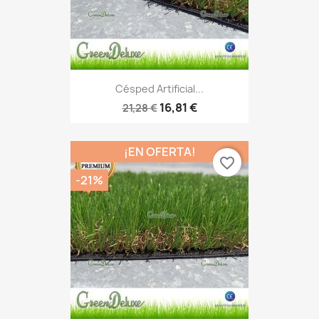
Césped Artificial...
16,81 €
21,28 €
¡EN OFERTA!
favorite_border
-21%