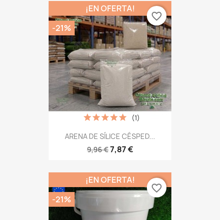
¡EN OFERTA!
favorite_border
-21%
(1)
ARENA DE SÍLICE CÉSPED...
7,87 €
9,96 €
¡EN OFERTA!
favorite_border
-21%