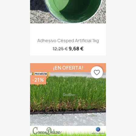
Adhesivo Césped Artificial 1kg
9,68 €
12,25 €
¡EN OFERTA!
favorite_border
-21%