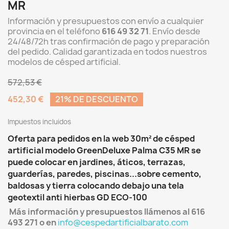
MR
Información y presupuestos con envío a cualquier
provincia en el teléfono
616 49 32 71
. Envío desde
24/48/72h tras confirmación de pago y preparación
del pedido. Calidad garantizada en todos nuestros
modelos de césped artificial.
572,53 €
452,30 €
21% DE DESCUENTO
Impuestos incluidos
Oferta para pedidos en la web 30m² de césped
artificial modelo GreenDeluxe Palma C35 MR s
e
puede colocar en jardines, áticos, terrazas,
guarderías, paredes, piscinas...sobre cemento,
baldosas y tierra colocando debajo una tela
geotextil anti hierbas GD ECO-100
Más información y presupuestos llámenos al 616
493 271 o en
info@cespedartificialbarato.com