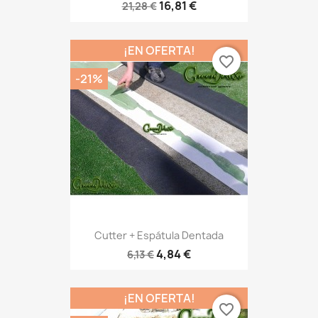
16,81 €
21,28 €
¡EN OFERTA!
favorite_border
-21%
Cutter + Espátula Dentada
4,84 €
6,13 €
¡EN OFERTA!
favorite_border