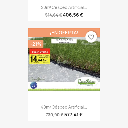
20m² Césped Artificial...
406,56 €
514,64 €
¡EN OFERTA!
favorite_border
-21%
40m² Césped Artificial...
577,41 €
730,90 €