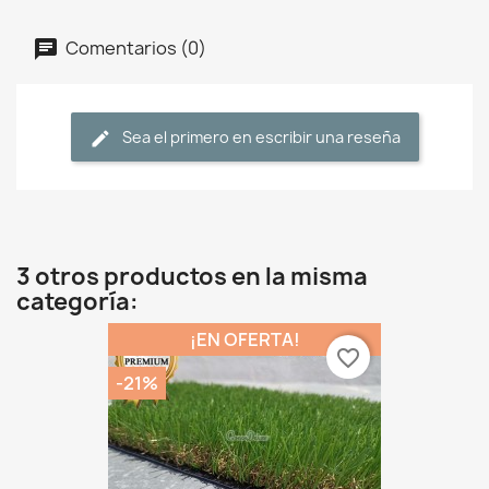
Comentarios (0)
Sea el primero en escribir una reseña
3 otros productos en la misma
categoría:
¡EN OFERTA!
favorite_border
-21%