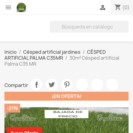
shopping_cart


(0)
Inicio
Césped artificial jardines
CÉSPED
ARTIFICIAL PALMA C35MR
30m² Césped artificial
Palma C35 MR
Compartir
¡EN OFERTA!
-21%