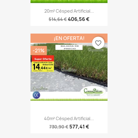
20m² Césped Artificial...
406,56 €
514,64 €
¡EN OFERTA!
favorite_border
-21%
40m² Césped Artificial...
577,41 €
730,90 €