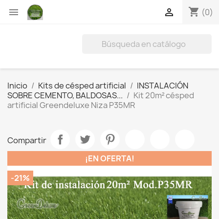
shopping_cart


(0)
Inicio
Kits de césped artificial
INSTALACIÓN
SOBRE CEMENTO, BALDOSAS...
Kit 20m² césped
artificial Greendeluxe Niza P35MR
Compartir
¡EN OFERTA!
-21%