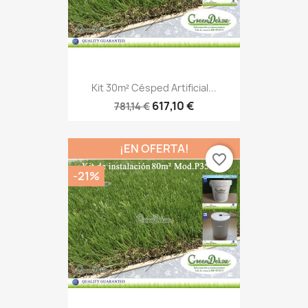
Kit 30m² Césped Artificial...
617,10 €
781,14 €
¡EN OFERTA!
favorite_border
-21%