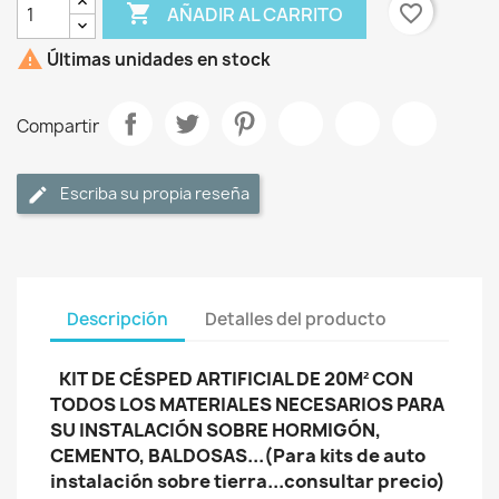

favorite_border
AÑADIR AL CARRITO

Últimas unidades en stock
Compartir
Escriba su propia reseña
Descripción
Detalles del producto
KIT DE CÉSPED ARTIFICIAL DE 20M² CON
TODOS LOS MATERIALES NECESARIOS PARA
SU INSTALACIÓN SOBRE HORMIGÓN,
CEMENTO, BALDOSAS...(Para kits de auto
instalación sobre tierra...consultar precio)