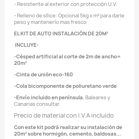
- Resistente al exterior con protección U.V.
- Relleno de sílice: Opcional 5kg x m² para darle
peso y mantenerlo mas fresco
EL KIT DE AUTO INSTALACIÓN DE 20M²
INCLUYE:
-Césped artificial al corte de 2m de ancho=
20m²
-Cinta de unión eco-160
-Cola bicomponente de poliuretano verde
-Envío incluido en
península
.
Baleares y
Canarias consultar.
Precio de material con I.V.A incluido
Con este kit podrá realizar su instalación de
20m² sobre hormigón, cemento, baldosas...