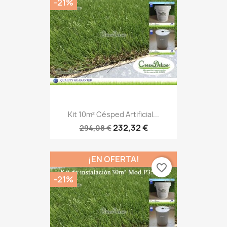
-21%
Kit 10m² Césped Artificial...
232,32 €
294,08 €
¡EN OFERTA!
favorite_border
-21%