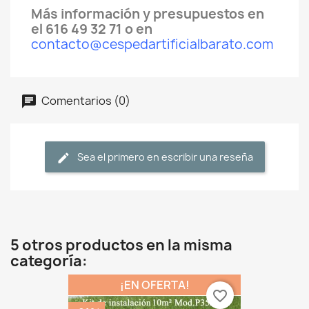
Más información y presupuestos en
el 616 49 32 71 o en
contacto@cespedartificialbarato.com
Comentarios (0)
Sea el primero en escribir una reseña
5 otros productos en la misma
categoría:
¡EN OFERTA!
favorite_border