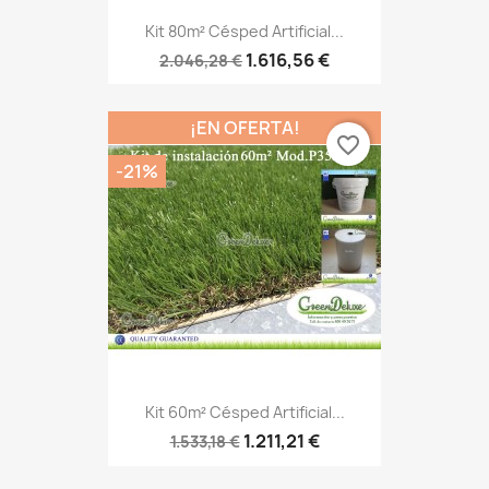
Kit 80m² Césped Artificial...
1.616,56 €
2.046,28 €
¡EN OFERTA!
favorite_border
-21%
Kit 60m² Césped Artificial...
1.211,21 €
1.533,18 €