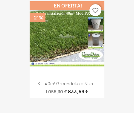
¡EN OFERTA!
favorite_border
-21%
Kit-40m² Greendeluxe Niza...
833,69 €
1.055,30 €