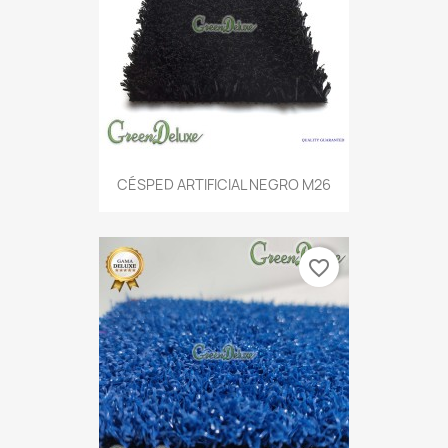
CÉSPED ARTIFICIAL NEGRO M26
favorite_border