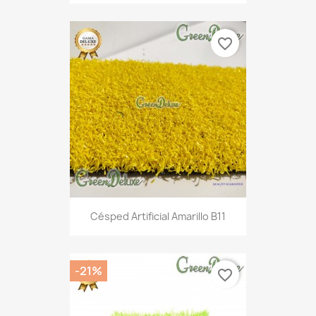
favorite_border
Césped Artificial Amarillo B11
-21%
favorite_border