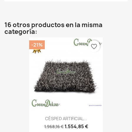
16 otros productos en la misma
categoría:
-21%
favorite_border
CÉSPED ARTIFICIAL...
1.554,85 €
1.968,16 €