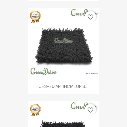
favorite_border
CÉSPED ARTIFICIAL GRIS...
favorite_border