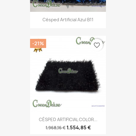
Césped Artificial Azul B11
-21%
favorite_border
CÉSPED ARTIFICIAL COLOR...
1.554,85 €
1.968,16 €