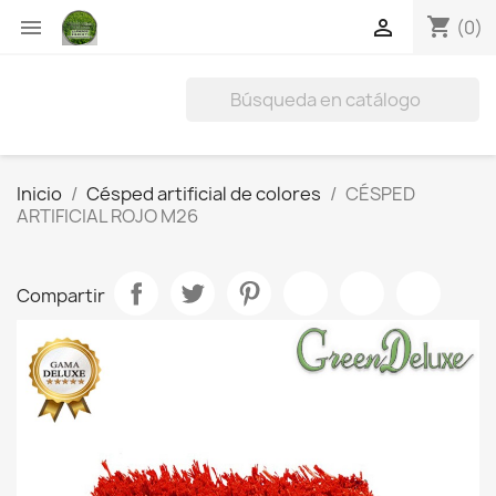
shopping_cart


(0)
Inicio
Césped artificial de colores
CÉSPED
ARTIFICIAL ROJO M26
Compartir