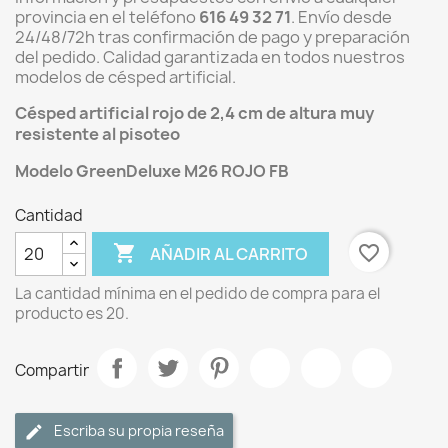
provincia en el teléfono
616 49 32 71
. Envío desde
24/48/72h tras confirmación de pago y preparación
del pedido. Calidad garantizada en todos nuestros
modelos de césped artificial.
Césped artificial rojo de 2,4 cm de altura muy
resistente al pisoteo
Modelo GreenDeluxe M26 ROJO FB
Cantidad

favorite_border
AÑADIR AL CARRITO
La cantidad mínima en el pedido de compra para el
producto es 20.
Compartir
Escriba su propia reseña