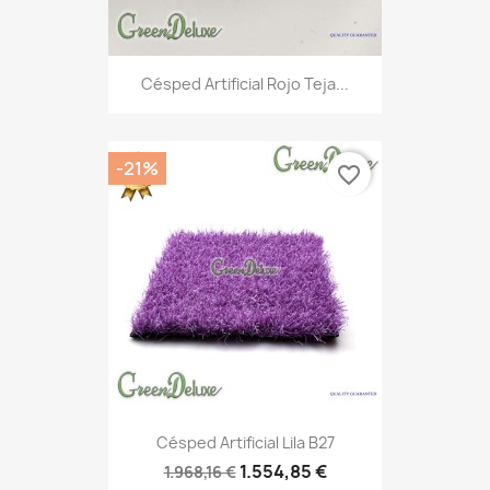
Césped Artificial Rojo Teja...
-21%
favorite_border
Césped Artificial Lila B27
1.554,85 €
1.968,16 €