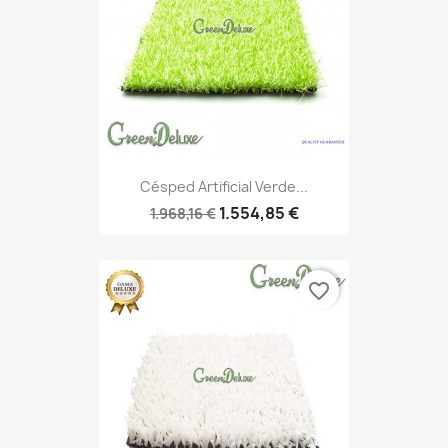
Césped Artificial Verde...
1.554,85 €
1.968,16 €
favorite_border